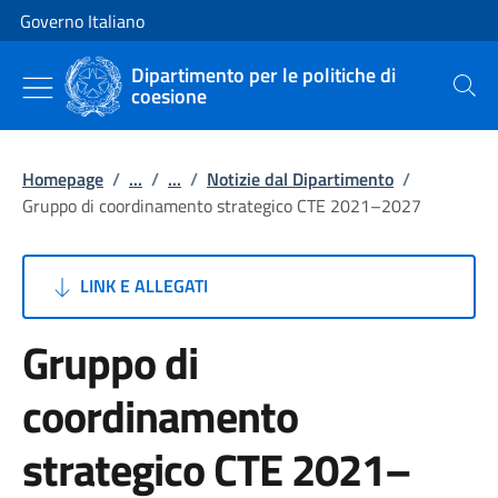
Vai al contenuto
Vai alla navigazione del sito
Governo Italiano
Dipartimento per le politiche di
coesione
Cerca
Homepage
/
...
/
...
/
Notizie dal Dipartimento
/
Gruppo di coordinamento strategico CTE 2021–2027
LINK E ALLEGATI
Gruppo di
coordinamento
strategico CTE 2021–