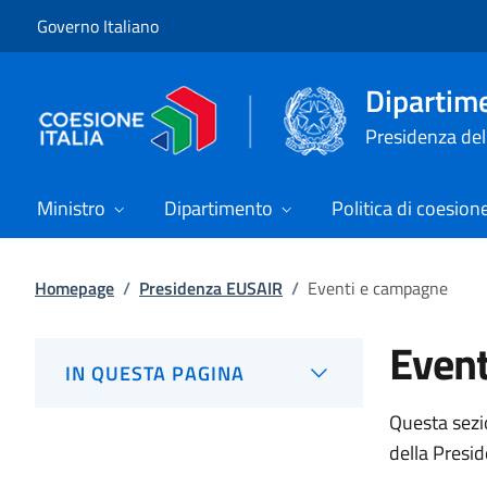
Vai al contenuto
Vai alla navigazione del sito
Governo Italiano
Dipartime
Presidenza del 
Ministro
Dipartimento
Politica di coesion
Homepage
/
Presidenza EUSAIR
/
Eventi e campagne
Even
IN QUESTA PAGINA
Questa sezio
della Presi