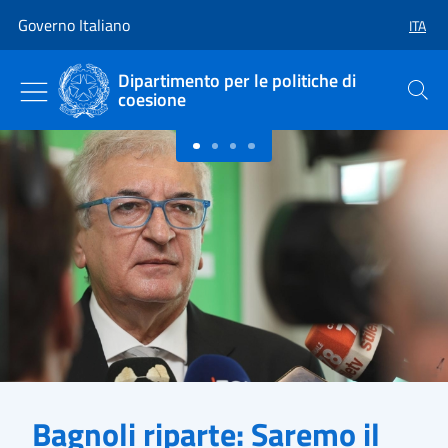
Vai al contenuto
Vai alla navigazione del sito
Governo Italiano
ITA
SELEZ
Dipartimento per le politiche di
coesione
Cerca
Primo piano
Bagnoli riparte: Saremo il