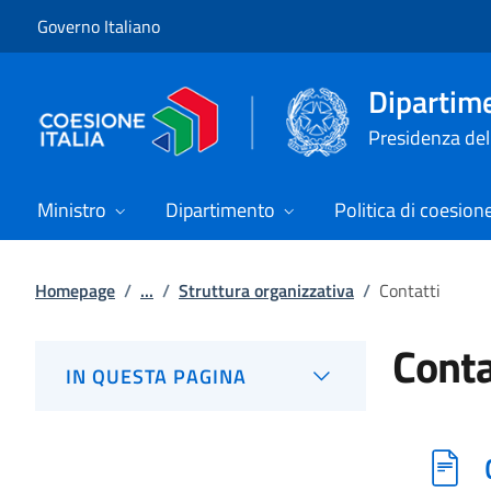
Vai al contenuto
Vai alla navigazione del sito
Governo Italiano
Dipartime
Presidenza del 
Ministro
Dipartimento
Politica di coesion
Homepage
/
...
/
Struttura organizzativa
/
Contatti
Conta
IN QUESTA PAGINA