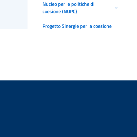
Nucleo per le politiche di
coesione (NUPC)
Progetto Sinergie per la coesione