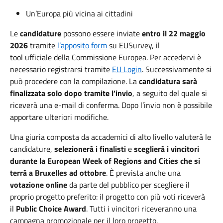
Un’Europa più vicina ai cittadini
Le
candidature
possono essere inviate
entro il 22 maggio
2026
tramite
l’apposito
form
su
EUSurvey, il
tool
ufficiale
della Commissione Europea. Per accedervi è
necessario registrarsi tramite
EU Login
.
Successivamente si
può procedere con la compilazione.
La
candidatura sarà
finalizzata solo dopo tramite l’invio
, a seguito del quale si
riceverà una e-mail di conferma. Dopo l’invio non è possibile
apportare ulteriori modifiche.
Una giuria composta da accademici di
alto livello
valuterà le
candidature
,
selezionerà i finalisti
e
sceglierà i vincitori
durante la
European Week of Regions and Cities
che si
terrà a Bruxelles ad ottobre
.
È
prevista anche una
votazione online
da parte del pubblico per scegliere il
proprio progetto preferito: il progetto con più voti riceverà
il
Public Choice Award
.
Tutti i vincitori riceveranno una
campagna promozionale per il loro progetto.