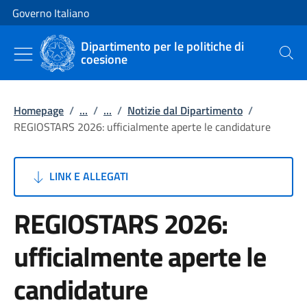
Vai al contenuto
Vai alla navigazione del sito
Governo Italiano
Dipartimento per le politiche di
coesione
Cerca
Homepage
/
...
/
...
/
Notizie dal Dipartimento
/
REGIOSTARS 2026: ufficialmente aperte le candidature
LINK E ALLEGATI
REGIOSTARS 2026:
ufficialmente aperte le
candidature