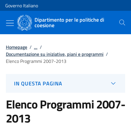
Vai al contenuto
Vai alla navigazione del sito
Governo Italiano
Dipartimento per le politiche di
coesione
Cerca
Homepage
/
...
/
Documentazione su iniziative, piani e programmi
/
Elenco Programmi 2007-2013
IN QUESTA PAGINA
Elenco Programmi 2007-
2013