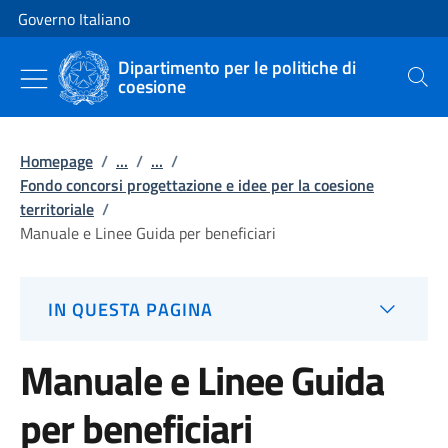
Vai al contenuto
Vai alla navigazione del sito
Governo Italiano
Dipartimento per le politiche di
coesione
Cerca
Homepage
/
...
/
...
/
Fondo concorsi progettazione e idee per la coesione
territoriale
/
Manuale e Linee Guida per beneficiari
IN QUESTA PAGINA
Manuale e Linee Guida
per beneficiari