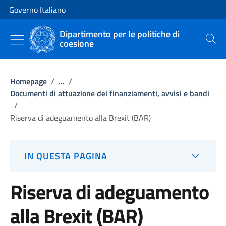
Vai al contenuto
Vai alla navigazione del sito
Governo Italiano
Dipartimento per le politiche di
coesione
Cerca
Homepage
/
...
/
Documenti di attuazione dei finanziamenti, avvisi e bandi
/
Riserva di adeguamento alla Brexit (BAR)
IN QUESTA PAGINA
Riserva di adeguamento
alla Brexit (BAR)