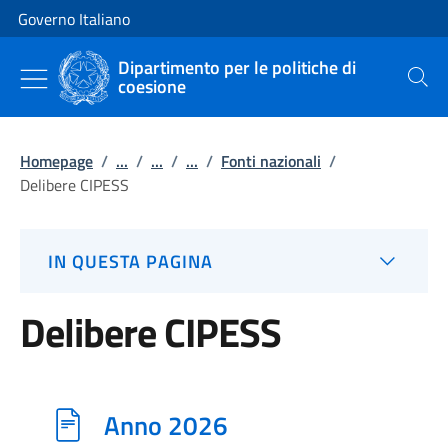
Vai al contenuto
Vai alla navigazione del sito
Governo Italiano
Dipartimento per le politiche di
coesione
Cerca
Homepage
/
...
/
...
/
...
/
Fonti nazionali
/
Delibere CIPESS
IN QUESTA PAGINA
Delibere CIPESS
Anno 2026