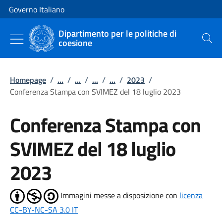
Vai al contenuto
Vai alla navigazione del sito
Governo Italiano
Dipartimento per le politiche di
coesione
Cerca
Homepage
/
...
/
...
/
...
/
...
/
2023
/
Conferenza Stampa con SVIMEZ del 18 luglio 2023
Conferenza Stampa con
SVIMEZ del 18 luglio
2023
Immagini messe a disposizione con
licenza
CC-BY-NC-SA 3.0 IT