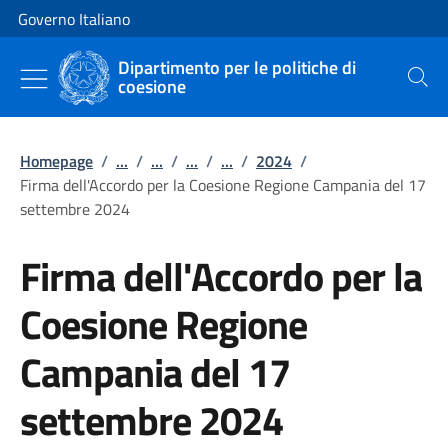
Vai al contenuto
Vai alla navigazione del sito
Governo Italiano
Dipartimento per le politiche di
coesione
Cerca
Homepage
/
...
/
...
/
...
/
...
/
2024
/
Firma dell'Accordo per la Coesione Regione Campania del 17
settembre 2024
Firma dell'Accordo per la
Coesione Regione
Campania del 17
settembre 2024