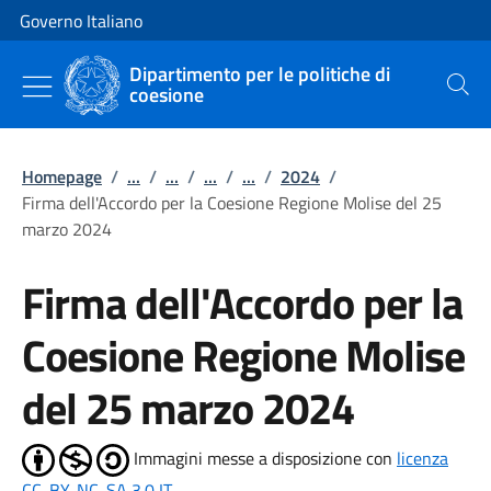
Vai al contenuto
Vai alla navigazione del sito
Governo Italiano
Dipartimento per le politiche di
coesione
Cerca
Homepage
/
...
/
...
/
...
/
...
/
2024
/
Firma dell'Accordo per la Coesione Regione Molise del 25
marzo 2024
Firma dell'Accordo per la
Coesione Regione Molise
del 25 marzo 2024
Immagini messe a disposizione con
licenza
CC-BY-NC-SA 3.0 IT