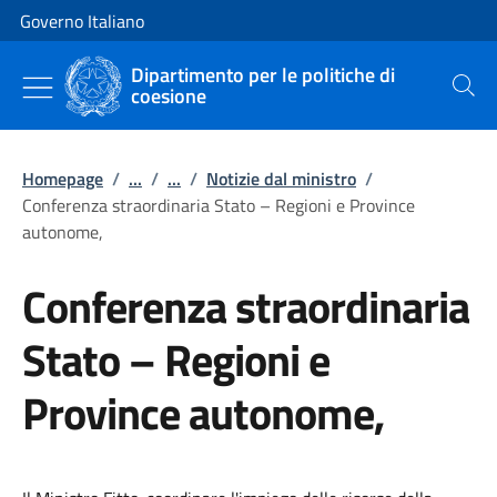
Vai al contenuto
Vai alla navigazione del sito
Governo Italiano
Dipartimento per le politiche di
coesione
Cerca
Homepage
/
...
/
...
/
Notizie dal ministro
/
Conferenza straordinaria Stato – Regioni e Province
autonome,
Conferenza straordinaria
Stato – Regioni e
Province autonome,