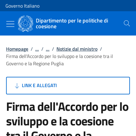
Vai al contenuto
Vai alla navigazione del sito
Governo Italiano
Dipartimento per le politiche di
coesione
Cerca
Homepage
/
...
/
...
/
Notizie dal ministro
/
Firma dell'Accordo per lo sviluppo e la coesione tra il
Governo e la Regione Puglia
LINK E ALLEGATI
Firma dell'Accordo per lo
sviluppo e la coesione
tra il Governo e la