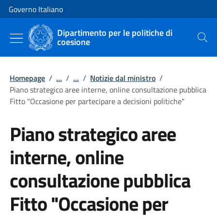
Vai al contenuto
Vai alla navigazione del sito
Governo Italiano
Dipartimento per le politiche di
coesione
Cerca
Homepage
/
...
/
...
/
Notizie dal ministro
/
Piano strategico aree interne, online consultazione pubblica
Fitto "Occasione per partecipare a decisioni politiche"
Piano strategico aree
interne, online
consultazione pubblica
Fitto "Occasione per