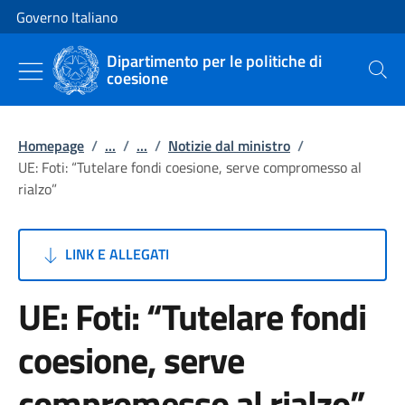
Vai al contenuto
Vai alla navigazione del sito
Governo Italiano
Dipartimento per le politiche di
coesione
Cerca
Homepage
/
...
/
...
/
Notizie dal ministro
/
UE: Foti: “Tutelare fondi coesione, serve compromesso al
rialzo”
LINK E ALLEGATI
UE: Foti: “Tutelare fondi
coesione, serve
compromesso al rialzo”