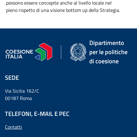
possono essere concepite
anche
al livello locale
nel
pieno
rispetto d
i una
visione bottom
u
p dell
a
S
trategia
.
Dipartimento
per le politiche
di coesione
SEDE
Via Sicilia 162/C
00187 Roma
TELEFONI, E-MAIL E PEC
Contatti