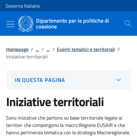
Vai al contenuto
Vai alla navigazione del sito
Governo Italiano
Dipartimento per le politiche di
coesione
Cerca
Homepage
/
...
/
...
/
Eventi tematici e territoriali
/
Iniziative territoriali
IN QUESTA PAGINA
Iniziative territoriali
Sono
iniziative che p
artono su base territoriale legate a
i
territori che
compongono
la macro
R
egione EUSAIR e che
hanno pertinenza
tematica
con la strategia Macroregionale,