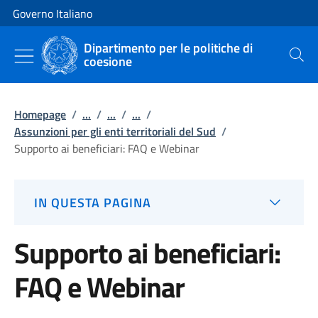
Vai al contenuto
Vai alla navigazione del sito
Governo Italiano
Dipartimento per le politiche di
coesione
Cerca
Homepage
/
...
/
...
/
...
/
Assunzioni per gli enti territoriali del Sud
/
Supporto ai beneficiari: FAQ e Webinar
IN QUESTA PAGINA
Supporto ai beneficiari:
FAQ e Webinar