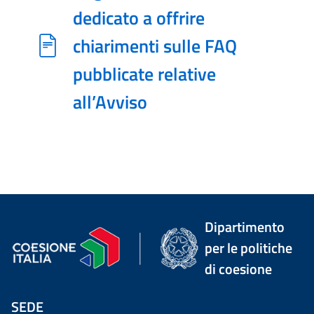
dedicato a offrire
chiarimenti sulle FAQ
pubblicate relative
all’Avviso
Dipartimento
per le politiche
di coesione
SEDE