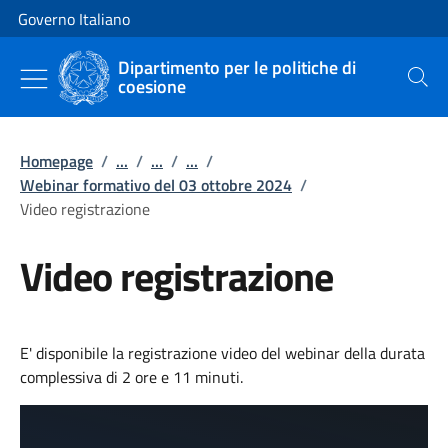
Vai al contenuto
Vai alla navigazione del sito
Governo Italiano
Dipartimento per le politiche di
coesione
Cerca
Homepage
/
...
/
...
/
...
/
Webinar formativo del 03 ottobre 2024
/
Video registrazione
Video registrazione
E' disponibile la registrazione video del webinar della durata
complessiva di 2 ore e 11 minuti.