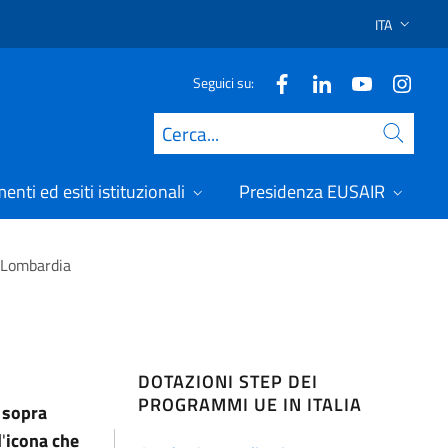
ITA
SELEZIONE 
Seguici su:
Cerca
nti ed esiti istituzionali
Presidenza EUSAIR
 Lombardia
DOTAZIONI STEP DEI
PROGRAMMI UE IN ITALIA
e
sopra
'
icona che