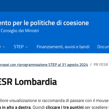
nto per le politiche di coesione
Consiglio dei Ministri
e
STEP
Finanziamenti, avvisi e bandi
Docume
uropei con riprogrammazione STEP al 31 agosto 2024
/
PR FESR
ESR Lombardia
liore visualizzazione si raccomanda di passare con il mous
a in alto a destra
. Quindi
cliccare i tre puntini
per scegliere l