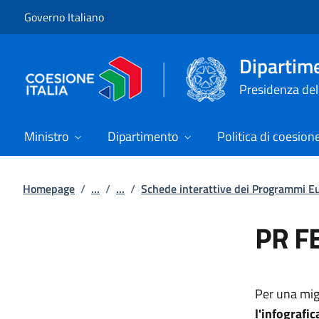
Vai al contenuto
Vai alla navigazione del sito
Governo Italiano
Dipartime
Presidenza del 
Ministro
Dipartimento
Politica di coesion
Homepage
/
...
/
...
/
Schede interattive dei Programmi E
PR F
Per una mig
l'infografic