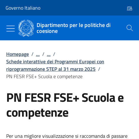
Vai al contenuto
Vai alla navigazione del sito
Governo Italiano
ITA
SELEZ
Dipartimento per le politiche di
coesione
Cerca
Homepage
/
...
/
...
/
Schede interattive dei Programmi Europei con
riprogrammazione STEP al 31 marzo 2025
/
PN FESR FSE+ Scuola e competenze
PN FESR FSE+ Scuola e
competenze
Per una migliore visualizzazione si raccomanda di passare