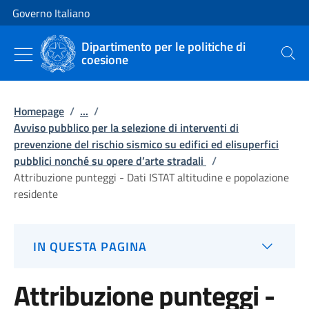
Vai al contenuto
Vai alla navigazione del sito
Governo Italiano
Dipartimento per le politiche di
coesione
Cerca
Homepage
/
...
/
Avviso pubblico per la selezione di interventi di
prevenzione del rischio sismico su edifici ed elisuperfici
pubblici nonché su opere d’arte stradali
/
Attribuzione punteggi - Dati ISTAT altitudine e popolazione
residente
IN QUESTA PAGINA
Attribuzione punteggi -