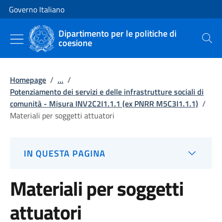
Vai al contenuto
Vai alla navigazione del sito
Governo Italiano
Dipartimento per le politiche di
coesione
Cerca
Homepage
/
...
/
Potenziamento dei servizi e delle infrastrutture sociali di
comunità - Misura INV2C2I1.1.1 (ex PNRR M5C3I1.1.1)
/
Materiali per soggetti attuatori
IN QUESTA PAGINA
Materiali per soggetti
attuatori