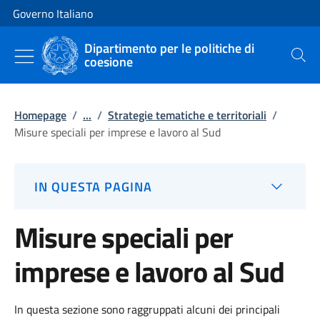
Vai al contenuto
Vai alla navigazione del sito
Governo Italiano
Dipartimento per le politiche di
coesione
Cerca
Homepage
/
...
/
Strategie tematiche e territoriali
/
Misure speciali per imprese e lavoro al Sud
IN QUESTA PAGINA
Misure speciali per
imprese e lavoro al Sud
In questa sezione sono raggruppati alcuni dei principali