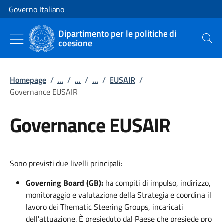
Vai al contenuto
Vai alla navigazione del sito
Governo Italiano
Dipartimento per le politiche di
coesione
Cerca
Homepage
/
...
/
...
/
...
/
EUSAIR
/
Governance EUSAIR
Governance EUSAIR
Sono previsti due livelli principali:
Governing Board (GB):
ha compiti di impulso, indirizzo,
monitoraggio e valutazione della Strategia e coordina il
lavoro dei Thematic Steering Groups, incaricati
dell'attuazione. È presieduto dal Paese che presiede pro