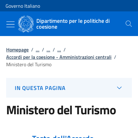
Vai al contenuto
Vai alla navigazione del sito
Governo Italiano
Dipartimento per le politiche di
coesione
Cerca
Homepage
/
...
/
...
/
...
/
Accordi per la coesione - Amministrazioni centrali
/
Ministero del Turismo
IN QUESTA PAGINA
Ministero del Turismo