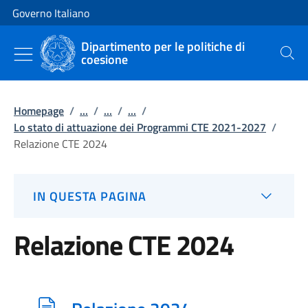
Vai al contenuto
Vai alla navigazione del sito
Governo Italiano
Dipartimento per le politiche di
coesione
Cerca
Homepage
/
...
/
...
/
...
/
Lo stato di attuazione dei Programmi CTE 2021-2027
/
Relazione CTE 2024
IN QUESTA PAGINA
Relazione CTE 2024