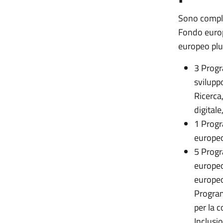
Sono comple
Fondo europ
europeo plu
3 Progr
svilupp
Ricerca
digital
1 Progr
europeo
5 Progr
europeo
europe
Program
per la 
Inclusio