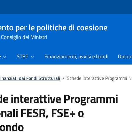
nto per le politiche di coesione
Consiglio dei Ministri
e
STEP
Finanziamenti, avvisi e bandi
Docume
nanziati dai Fondi Strutturali
/
Schede interattive Programmi Na
e interattive Programmi
nali FESR, FSE+ o
fondo