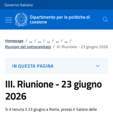
Vai al contenuto
Vai alla navigazione del sito
Governo Italiano
Dipartimento per le politiche di
coesione
Cerca
Homepage
/
...
/
...
/
...
/
...
/
...
/
Riunioni del sottocomitato
/
III. Riunione - 23 giugno 2026
IN QUESTA PAGINA
III. Riunione - 23 giugno
2026
Si è tenuta il 23 giugno a Roma, presso il Salone delle