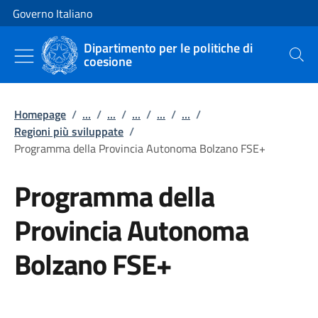
Vai al contenuto
Vai alla navigazione del sito
Governo Italiano
Dipartimento per le politiche di
coesione
Cerca
Homepage
/
...
/
...
/
...
/
...
/
...
/
Regioni più sviluppate
/
Programma della Provincia Autonoma Bolzano FSE+
Programma della
Provincia Autonoma
Bolzano FSE+