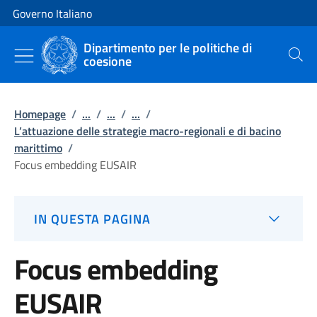
Vai al contenuto
Vai alla navigazione del sito
Governo Italiano
Dipartimento per le politiche di
coesione
Cerca
Homepage
/
...
/
...
/
...
/
L’attuazione delle strategie macro-regionali e di bacino
marittimo
/
Focus embedding EUSAIR
IN QUESTA PAGINA
Focus embedding
EUSAIR