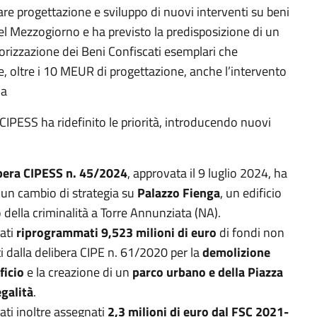
re progettazione e sviluppo di nuovi interventi su beni
el Mezzogiorno e ha previsto la predisposizione di un
orizzazione dei Beni Confiscati esemplari che
, oltre i 10 MEUR di progettazione, anche l’intervento
na
 CIPESS ha ridefinito le priorità, introducendo nuovi
bera CIPESS n. 45/2024
, approvata il 9 luglio 2024, ha
 un cambio di strategia su
Palazzo Fienga
, un edificio
 della criminalità a Torre Annunziata (NA).
ati
riprogrammati 9,523 milioni di euro
di fondi non
ti dalla delibera CIPE n. 61/2020 per la
demolizione
ficio
e la creazione di un
parco urbano e della Piazza
egalità
.
ati inoltre assegnati
2,3 milioni di euro dal FSC 2021-