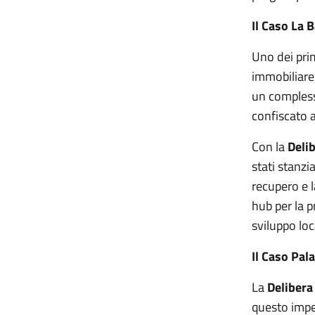
Il Caso La 
Uno dei prim
immobiliar
un compless
confiscato a
Con la
Deli
stati stanzi
recupero e l
hub per la 
sviluppo loca
Il Caso Pal
La
Delibera
questo impe