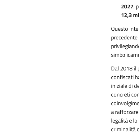
2027
, 
12,3 mi
Questo inte
precedente i
privilegiand
simbolicame
Dal 2018 il 
confiscati h
iniziale di 
concreti com
coinvolgimen
a rafforzare
legalità e lo
criminalità 