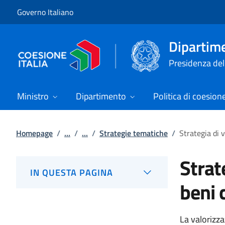
Vai al contenuto
Vai alla navigazione del sito
Governo Italiano
Dipartime
Presidenza del 
Ministro
Dipartimento
Politica di coesion
Homepage
/
...
/
...
/
Strategie tematiche
/
Strategia di v
Strat
IN QUESTA PAGINA
beni 
La valorizza