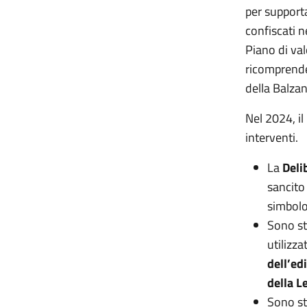
per supporta
confiscati n
Piano di val
ricomprende
della Balza
Nel 2024, il
interventi.
La
Deli
sancito
simbolo
Sono st
utilizza
dell’edi
della L
Sono st