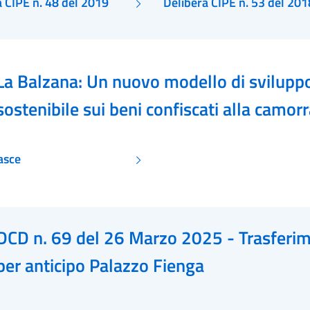
a CIPE n. 48 del 2019
Delibera CIPE n. 53 del 201
La Balzana: Un nuovo modello di svilupp
sostenibile sui beni confiscati alla camor
asce
DCD n. 69 del 26 Marzo 2025 - Trasferi
per anticipo Palazzo Fienga