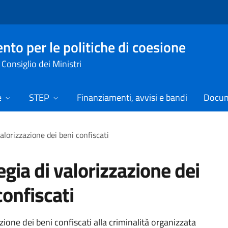
nto per le politiche di coesione
Consiglio dei Ministri
e
STEP
Finanziamenti, avvisi e bandi
Docume
alorizzazione dei beni confiscati
egia di valorizzazione dei
confiscati
zione dei beni confiscati alla criminalità organizzata