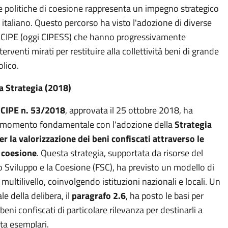
le politiche di coesione rappresenta un impegno strategico
italiano. Questo percorso ha visto l'adozione di diverse
l CIPE (oggi CIPESS) che hanno progressivamente
terventi mirati per restituire alla collettività beni di grande
lico.
la Strategia (2018)
 CIPE n. 53/2018
, approvata il 25 ottobre 2018, ha
 momento fondamentale con l'adozione della
Strategia
er la valorizzazione dei beni confiscati attraverso le
i coesione
. Questa strategia, supportata da risorse del
o Sviluppo e la Coesione (FSC), ha previsto un modello di
ultilivello, coinvolgendo istituzioni nazionali e locali. Un
le della delibera, il
paragrafo 2.6
, ha posto le basi per
beni confiscati di particolare rilevanza per destinarli a
ota esemplari.