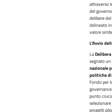
attraverso 
del governo 
delibere de
delineato in
valore simbo
L'Avvio del
La
Delibera
segnato un
nazionale p
politiche d
Fondo per l
governance m
punto crucia
selezionare 
progetti pil