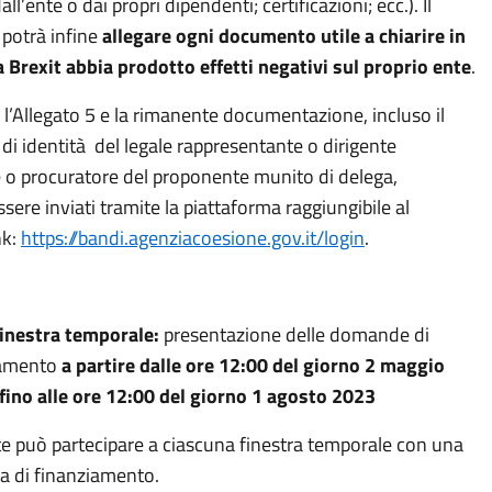
ll’ente o dai propri dipendenti; certificazioni; ecc.). Il
potrà infine
allegare ogni documento utile a chiarire in
 Brexit abbia prodotto effetti negativi sul proprio ente
.
, l’Allegato 5 e la rimanente documentazione, incluso il
i identità del legale rappresentante o dirigente
o procuratore del proponente munito di delega,
ere inviati tramite la piattaforma raggiungibile al
nk:
https://bandi.agenziacoesione.gov.it/login
.
inestra temporale:
presentazione delle domande di
iamento
a partire dalle ore 12:00 del giorno 2 maggio
fino alle ore 12:00 del giorno 1 agosto 2023
te può partecipare a ciascuna finestra temporale con una
ta di finanziamento.