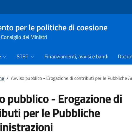
nto per le politiche di coesione
Consiglio dei Ministri
e
STEP
Finanziamenti, avvisi e bandi
Docume
ne
/
Avviso pubblico - Erogazione di contributi per le Pubbliche 
o pubblico - Erogazione di
ibuti per le Pubbliche
istrazioni