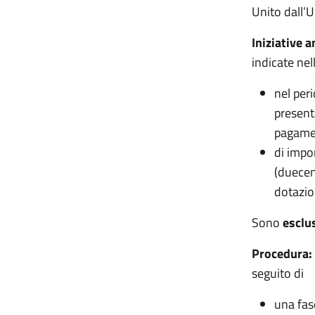
Unito dall’U
Iniziative 
indicate nel
nel per
present
pagament
di impo
(duecen
dotazio
Sono
esclu
Procedura:
seguito di
una fase