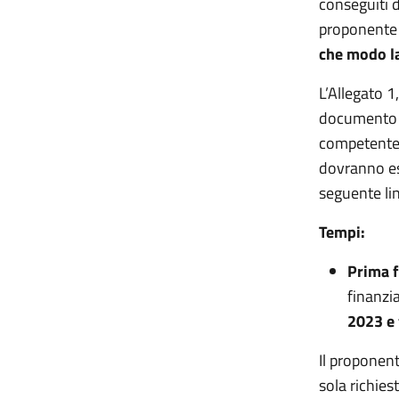
conseguiti da
proponente 
che modo la
L’Allegato 1
documento d
competente 
dovranno ess
seguente li
Tempi:
Prima f
finanz
2023 e 
Il proponen
sola richies