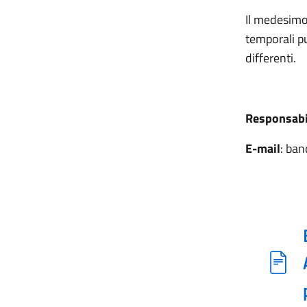
Il medesimo
temporali pu
differenti.
Responsabi
E-mail
: ba