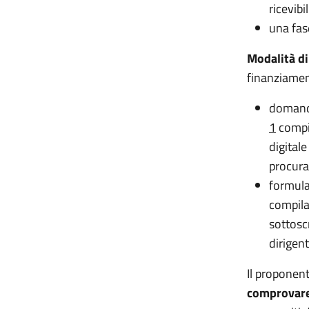
ricevibil
una fas
Modalità di
finanziame
domanda
1
compil
digital
procura
formula
compila
sottosc
dirigen
Il proponent
comprovare 