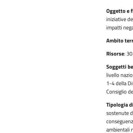
Oggetto e f
iniziative d
impatti neg
Ambito terr
Risorse
: 30
Soggetti be
livello nazi
1-4 della D
Consiglio d
Tipologia d
sostenute d
conseguenze 
ambientali n