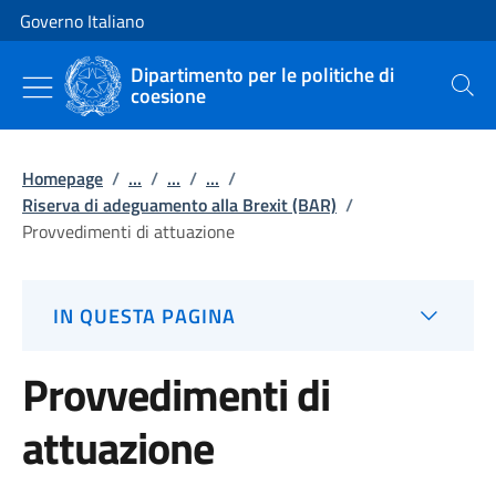
Vai al contenuto
Vai alla navigazione del sito
Governo Italiano
Dipartimento per le politiche di
coesione
Cerca
Homepage
/
...
/
...
/
...
/
Riserva di adeguamento alla Brexit (BAR)
/
Provvedimenti di attuazione
IN QUESTA PAGINA
Provvedimenti di
attuazione