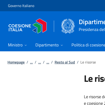
Vai al contenuto
Vai alla navigazione del sito
Governo Italiano
Dipartime
Presidenza del 
Ministro
Dipartimento
Politica di coesion
Homepage
/
...
/
...
/
...
/
Resto al Sud
/
Le risorse
Le ri
Le risorse d
e coesione 