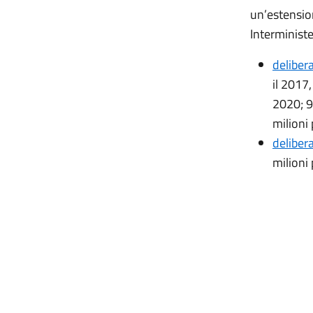
un’estensio
Interminist
deliber
il 2017,
2020; 92
milioni 
deliber
milioni