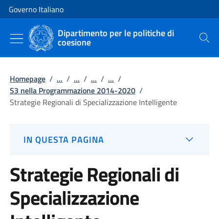
Vai al contenuto
Vai alla navigazione del sito
Governo Italiano
Dipartimento per le politiche di
coesione
Cerca
Homepage
/
...
/
...
/
...
/
...
/
S3 nella Programmazione 2014-2020
/
Strategie Regionali di Specializzazione Intelligente
IN QUESTA PAGINA
Strategie Regionali di
Specializzazione