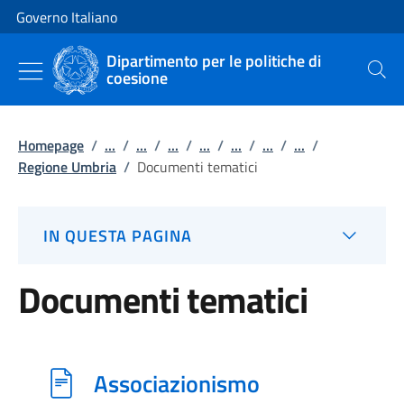
Vai al contenuto
Vai alla navigazione del sito
Governo Italiano
Dipartimento per le politiche di
coesione
Cerca
Homepage
/
...
/
...
/
...
/
...
/
...
/
...
/
...
/
Regione Umbria
/
Documenti tematici
IN QUESTA PAGINA
Documenti tematici
Associazionismo