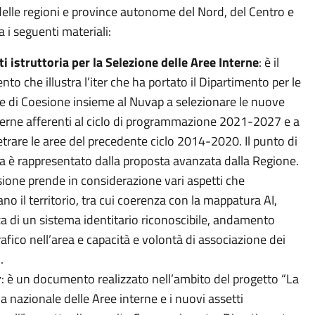
 delle regioni e province autonome del Nord, del Centro e
a i seguenti materiali:
i istruttoria
per la Selezione delle Aree Interne
:
è il
to che illustra l’iter che ha portato il Dipartimento per le
he di Coesione insieme al Nuvap a selezionare le nuove
terne afferenti al ciclo di programmazione 2021-2027 e a
etrare le aree del precedente ciclo 2014-2020. Il punto di
a è rappresentato dalla proposta avanzata dalla Regione.
sione prende in considerazione vari aspetti che
no il territorio, tra cui coerenza con la mappatura AI,
a di un sistema identitario riconoscibile, andamento
fico nell’area e capacità e volontà di associazione dei
i.
r
: è un documento realizzato nell’ambito del progetto “La
a nazionale delle Aree interne e i nuovi assetti