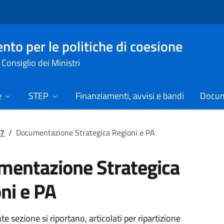
nto per le politiche di coesione
Consiglio dei Ministri
e
STEP
Finanziamenti, avvisi e bandi
Docume
27
/
Documentazione Strategica Regioni e PA
entazione Strategica
ni e PA
te sezione si riportano, articolati per ripartizione