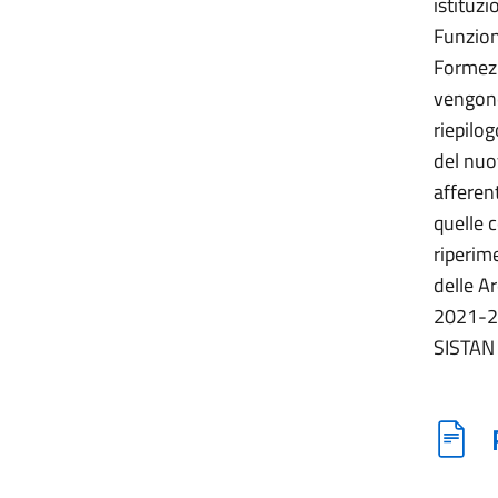
istituz
Funzion
Formez. 
vengono 
riepilo
del nuo
afferen
quelle 
riperime
delle A
2021-202
SISTAN 