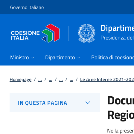
Vai al contenuto
Vai alla navigazione del sito
Governo Italiano
Dipartime
Presidenza del 
Ministro
Dipartimento
Politica di coesion
Homepage
/
...
/
...
/
...
/
...
/
Le Aree Interne 2021-20
Docum
IN QUESTA PAGINA
Regio
Nella presen