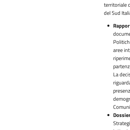
territoriale
del Sud Itali
Rapport
documen
Politic
aree in
riperim
partenz
La deci
riguarda
presenz
demogra
Comun
Dossie
Strategi