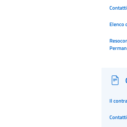
Contatt
Elenco d
Resocon
Permane
Il contr
Contatt