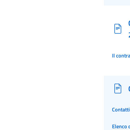
Il contr
Contatt
Elenco d