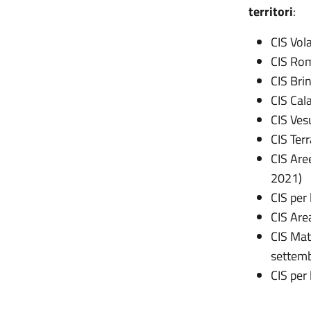
territori
:
CIS Vola
CIS Roma
CIS Brin
CIS Cala
CIS Ves
CIS Ter
CIS Aree
2021)
CIS per
CIS Are
CIS Mat
settem
CIS per 