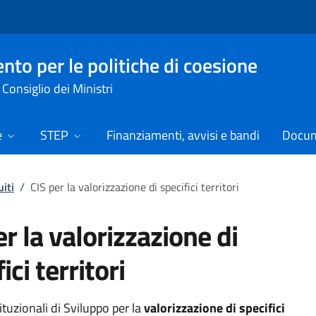
nto per le politiche di coesione
Consiglio dei Ministri
e
STEP
Finanziamenti, avvisi e bandi
Docume
uiti
/
CIS per la valorizzazione di specifici territori
er la valorizzazione di
ici territori
tituzionali di Sviluppo per la
valorizzazione di specifici