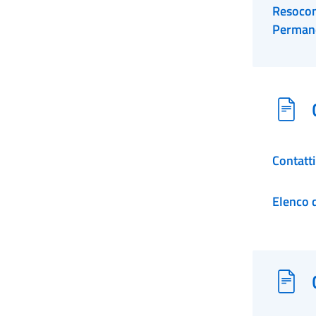
Resocon
Permane
Contatt
Elenco d