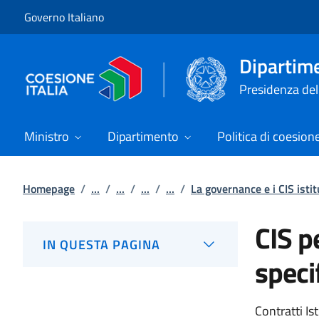
Vai al contenuto
Vai alla navigazione del sito
Governo Italiano
Dipartime
Presidenza del 
Ministro
Dipartimento
Politica di coesion
Homepage
/
...
/
...
/
...
/
...
/
La governance e i CIS istit
CIS p
IN QUESTA PAGINA
specif
Contratti Is