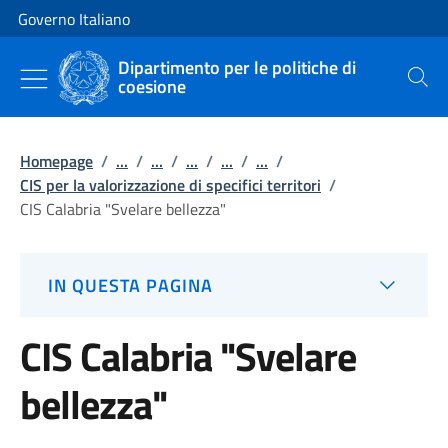
Vai al contenuto
Vai alla navigazione del sito
Governo Italiano
Dipartimento per le politiche di
coesione
Cerca
Homepage
/
...
/
...
/
...
/
...
/
...
/
CIS per la valorizzazione di specifici territori
/
CIS Calabria "Svelare bellezza"
IN QUESTA PAGINA
CIS Calabria "Svelare
bellezza"