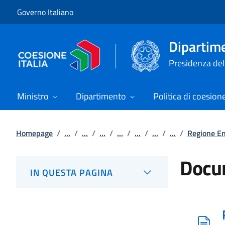
Vai al contenuto
Vai alla navigazione del sito
Governo Italiano
Dipartime
Presidenza del 
Ministro
Dipartimento
Politica di coesion
Homepage
/
...
/
...
/
...
/
...
/
...
/
...
/
...
/
Regione E
Docum
IN QUESTA PAGINA