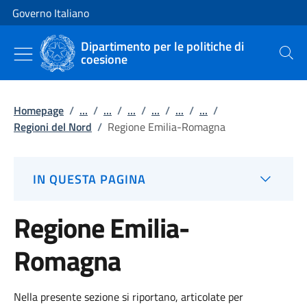
Vai al contenuto
Vai alla navigazione del sito
Governo Italiano
Dipartimento per le politiche di
coesione
Cerca
Homepage
/
...
/
...
/
...
/
...
/
...
/
...
/
Regioni del Nord
/
Regione Emilia-Romagna
IN QUESTA PAGINA
Regione Emilia-
Romagna
Nella presente sezione si riportano, articolate per